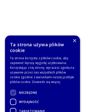
×
Ta strona używa plików
cookie
Ta strona korzysta z plików cookie, aby
zapewnić lepszą wygodę użytkowania.
Korzystając z tej strony, wyrażasz zgodę na
używanie przez nas wszystkich plików
cookie zgodnie z warunkami naszej polityki
plików cookie.
Dowiedz się więcej
NIEZBĘDNE
WYDAJNOŚĆ
TARGETOWANIE