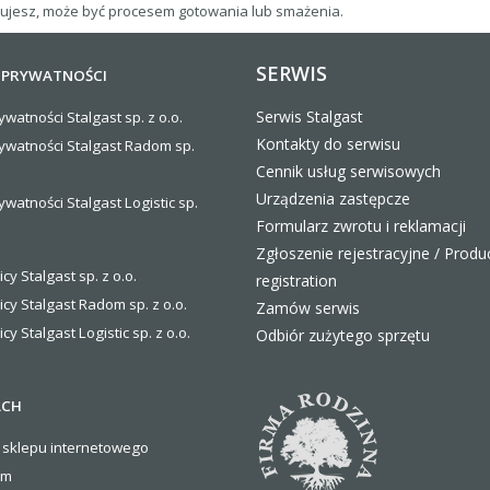
nujesz, może być procesem gotowania lub smażenia.
SERWIS
 PRYWATNOŚCI
Serwis Stalgast
ywatności Stalgast sp. z o.o.
Kontakty do serwisu
rywatności Stalgast Radom sp.
Cennik usług serwisowych
Urządzenia zastępcze
ywatności Stalgast Logistic sp.
Formularz zwrotu i reklamacji
Zgłoszenie rejestracyjne / Produ
icy Stalgast sp. z o.o.
registration
icy Stalgast Radom sp. z o.o.
Zamów serwis
icy Stalgast Logistic sp. z o.o
.
Odbiór zużytego sprzętu
ACH
 sklepu internetowego
om