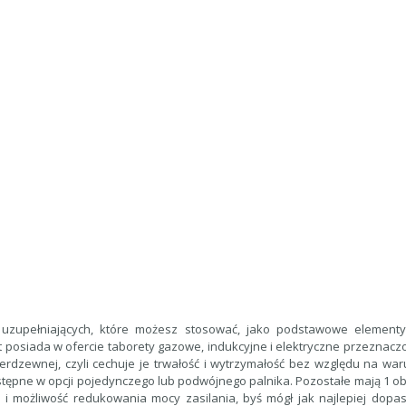
 uzupełniających, które możesz stosować, jako podstawowe elementy
st posiada w ofercie taborety gazowe, indukcyjne i elektryczne przeznac
nierdzewnej, czyli cechuje je trwałość i wytrzymałość bez względu na wa
tępne w opcji pojedynczego lub podwójnego palnika. Pozostałe mają 1 obsz
a i możliwość redukowania mocy zasilania, byś mógł jak najlepiej do