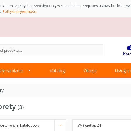
st.com są jedynie przedsiębiorcy w rozumieniu przepisów ustawy Kodeks cyw
ce
Polityka prywatności.
Kata
ły na biznes
Katalogi
Okazje
Usługi i
ty
orety
3
Sortuj wg: nr katalogowy
Wyświetlaj: 24