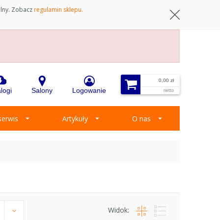
ilny. Zobacz
regulamin sklepu.
0,00 zł
logi
Salony
Logowanie
netto
 serwis
Artykuły
O nas
Widok: