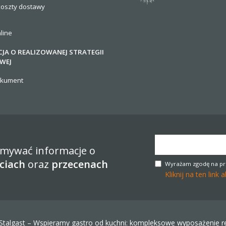
koszty
dostawy
line
JA O REALIZOWANEJ STRATEGII
WEJ
okument
zymywać informacje o
ciach
oraz
przecenach
Wyrażam zgodę na pr
Kliknij na ten lin
Stalgast – Wspieramy gastro od kuchni: kompleksowe wyposażenie res