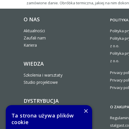
zamówione danie. Obróbka termiczna, jakiej na nim doko
O NAS
POLITYKA
Aktualności
Polityka pr
Zaufali nam
Polityka p
Kariera
z o.o.
Polityka pr
z o.o.
WIEDZA
Privacy pol
Szkolenia i warsztaty
Privacy pol
Studio projektowe
Privacy pol
DYSTRYBUCJA
O ZAKUP
×
Zostań Partnerem Handlowym
Ta strona używa plików
Regulamin
Stalgast
cookie
stalgast.c
Ogólne warunki współpracy