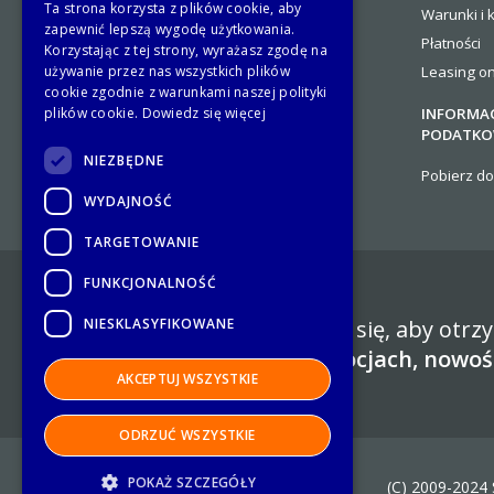
Ta strona korzysta z plików cookie, aby
Warunki i 
Kontakty
zapewnić lepszą wygodę użytkowania.
Płatności
Platforma B2B.Stalgast
Korzystając z tej strony, wyrażasz zgodę na
używanie przez nas wszystkich plików
Leasing on
cookie zgodnie z warunkami naszej polityki
plików cookie.
Dowiedz się więcej
INFORMAC
PODATKO
NIEZBĘDNE
Pobierz d
WYDAJNOŚĆ
TARGETOWANIE
FUNKCJONALNOŚĆ
NIESKLASYFIKOWANE
Zapisz się, aby otr
promocjach, nowoś
AKCEPTUJ WSZYSTKIE
ODRZUĆ WSZYSTKIE
POKAŻ SZCZEGÓŁY
(C) 2009-2024 