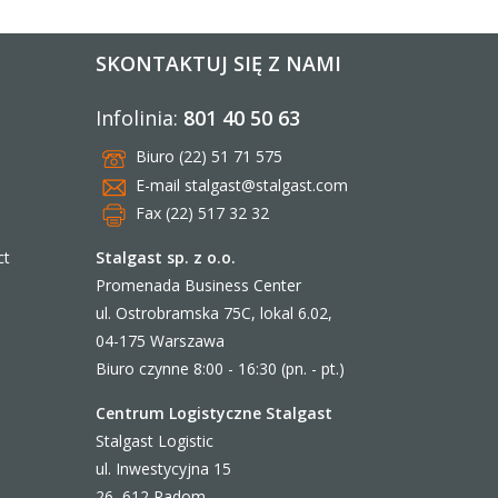
SKONTAKTUJ SIĘ Z NAMI
Infolinia:
801 40 50 63
Biuro (22) 51 71 575
E-mail
stalgast@stalgast.com
Fax (22) 517 32 32
Stalgast sp. z o.o.
ct
Promenada Business Center
ul. Ostrobramska 75C, lokal 6.02,
04-175 Warszawa
Biuro czynne 8:00 - 16:30 (pn. - pt.)
Centrum Logistyczne Stalgast
Stalgast Logistic
ul. Inwestycyjna 15
26–612 Radom