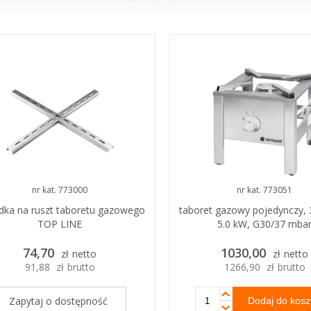
nr kat. 773000
nr kat. 773051
dka na ruszt taboretu gazowego
taboret gazowy pojedynczy,
TOP LINE
5.0 kW, G30/37 mba
74,70
1030,00
zł
netto
zł
netto
91,88
zł
brutto
1266,90
zł
brutto
Zapytaj o dostępność