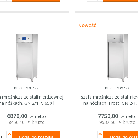
NOWOŚĆ
nr kat. 830627
nr kat. 835627
a mroźnicza ze stali nierdzewnej
szafa mroźnicza ze stali nie
na nóżkach, GN 2/1, V 650 l
na nóżkach, Frost, GN 2/1, 
6870,00
7750,00
zł
netto
zł
netto
8450,10
zł
brutto
9532,50
zł
brutto