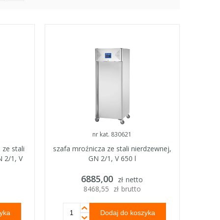
nr kat. 830621
ze stali
szafa mroźnicza ze stali nierdzewnej,
 2/1, V
GN 2/1, V 650 l
6885,00
o
zł
netto
8468,55
zł
brutto