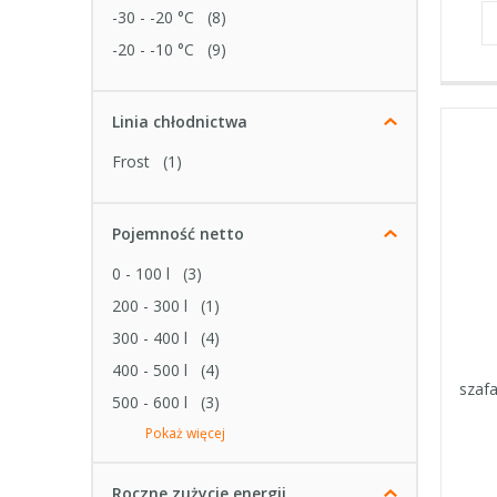
-30 - -20 °C
(8)
-20 - -10 °C
(9)
Linia chłodnictwa
Frost
(1)
Pojemność netto
0 - 100 l
(3)
200 - 300 l
(1)
300 - 400 l
(4)
400 - 500 l
(4)
szafa
500 - 600 l
(3)
Pokaż więcej
Roczne zużycie energii