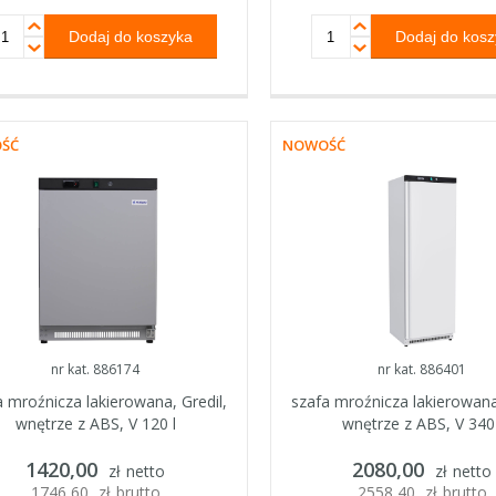
ŚĆ
NOWOŚĆ
nr kat. 886174
nr kat. 886401
a mroźnicza lakierowana, Gredil,
szafa mroźnicza lakierowana,
wnętrze z ABS, V 120 l
wnętrze z ABS, V 340 
1420,00
2080,00
zł
netto
zł
netto
1746,60
zł
brutto
2558,40
zł
brutto