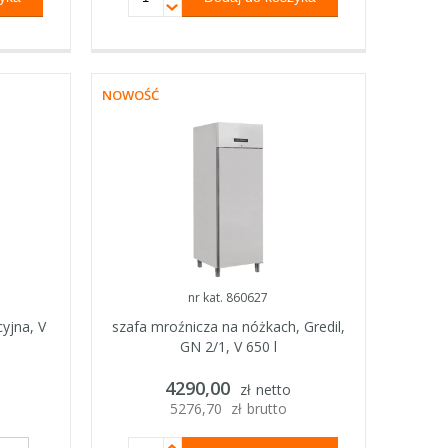
NOWOŚĆ
nr kat. 860627
yjna, V
szafa mroźnicza na nóżkach, Gredil,
GN 2/1, V 650 l
4290,00
zł
netto
5276,70
zł
brutto