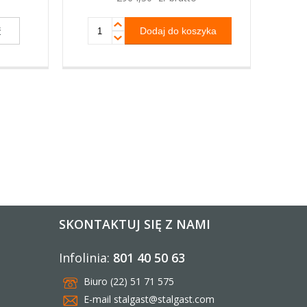
ć
SKONTAKTUJ SIĘ Z NAMI
Infolinia:
801 40 50 63
Biuro (22) 51 71 575
E-mail
stalgast@stalgast.com