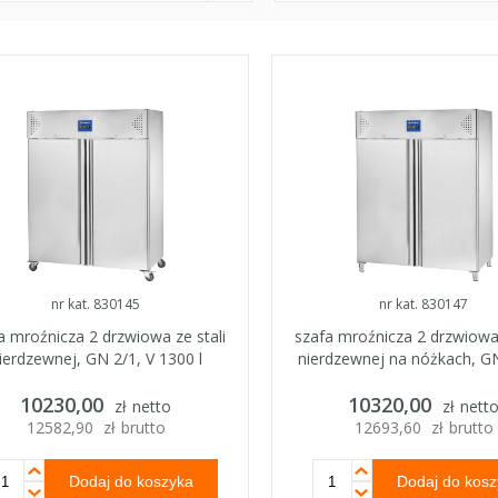
nr kat. 830145
nr kat. 830147
a mroźnicza 2 drzwiowa ze stali
szafa mroźnicza 2 drzwiowa 
ierdzewnej, GN 2/1, V 1300 l
nierdzewnej na nóżkach, GN
1300 l
10230,00
10320,00
zł
netto
zł
nett
12582,90
zł
brutto
12693,60
zł
brutto