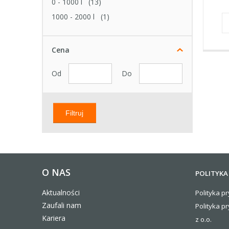
0 - 1000 l
(13)
1000 - 2000 l
(1)
Cena
Od
Do
Filtruj
O NAS
POLITYKA
Aktualności
Polityka pr
Zaufali nam
Polityka p
Kariera
z o.o.