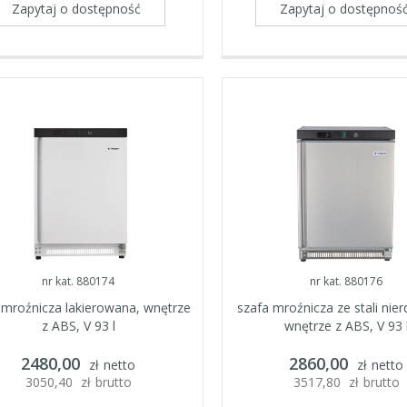
Zapytaj o dostępność
Zapytaj o dostępnoś
nr kat. 880174
nr kat. 880176
 mroźnicza lakierowana, wnętrze
szafa mroźnicza ze stali nie
z ABS, V 93 l
wnętrze z ABS, V 93 
2480,00
2860,00
zł
netto
zł
netto
3050,40
zł
brutto
3517,80
zł
brutto