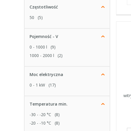
Częstotliwość
50
(5)
Pojemność - V
0 - 1000 l
(9)
1000 - 2000 l
(2)
Moc elektryczna
0 - 1 kW
(17)
wit
Temperatura min.
-30 - -20 °C
(8)
-20 - -10 °C
(8)