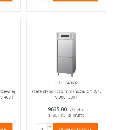
nr kat. 840602
rdzewnej
szafa chłodniczo-mroźnicza, GN 2/1,
V 460 l
V 300+300 l
9635,00
zł
netto
11851,05
zł
brutto