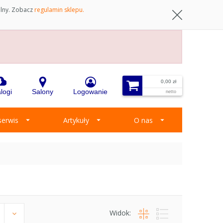
ilny. Zobacz
regulamin sklepu.
0,00 zł
logi
Salony
Logowanie
netto
 serwis
Artykuły
O nas
Widok: