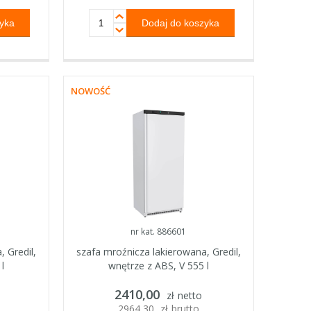
NOWOŚĆ
nr kat. 886601
 Gredil,
szafa mroźnicza lakierowana, Gredil,
l
wnętrze z ABS, V 555 l
2410,00
zł
netto
2964,30
zł
brutto