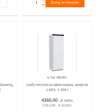
ć
nr kat. 880401
rdzewnej,
szafa mroźnicza lakierowana, wnętrze
l
z ABS, V 306 l
4360,00
zł
netto
5362,80
zł
brutto