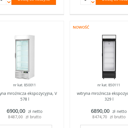
NOWOŚĆ
nr kat. 850011
nr kat. 850111
ryna mroźnicza ekspozycyjna, V
witryna mroźnicza ekspozyc
578 l
329 l
6900,00
6890,00
zł
netto
zł
netto
8487,00
zł
brutto
8474,70
zł
brutto