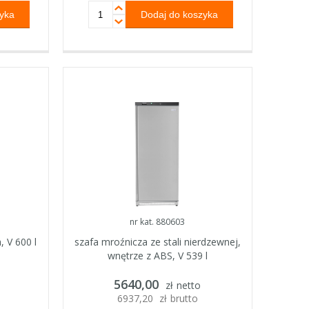
nr kat. 880603
 V 600 l
szafa mroźnicza ze stali nierdzewnej,
wnętrze z ABS, V 539 l
5640,00
zł
netto
6937,20
zł
brutto