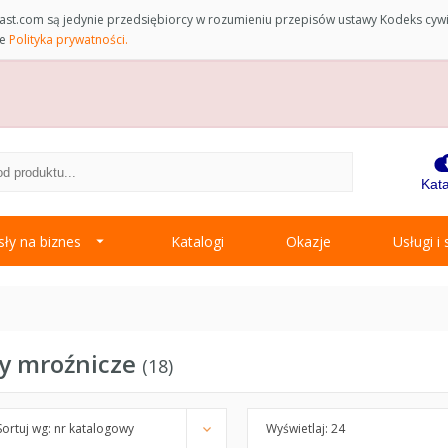
st.com są jedynie przedsiębiorcy w rozumieniu przepisów ustawy Kodeks cyw
ce
Polityka prywatności.
Kata
ły na biznes
Katalogi
Okazje
Usługi i
y mroźnicze
18
Sortuj wg: nr katalogowy
Wyświetlaj: 24