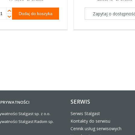
Zapytaj o dostępnoś
SERWIS
 PRYWATNOŚCI
Serwis Stalgast
ywatności Stalgast sp. z o.o.
Kontakty do serwisu
rywatności Stalgast Radom sp.
Cennik usług serwisowych