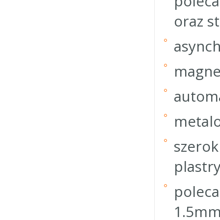
poleca
oraz s
asynch
magnet
automa
metalo
szerok
plastry
poleca
1.5mm,