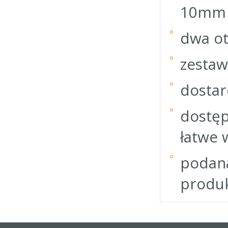
10mm 
dwa o
zestaw
dostar
dostęp
łatwe 
podana
produk