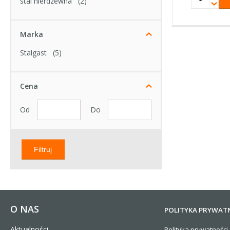
stal nierdzewna
(2)
Marka
Stalgast
(5)
Cena
Od
Do
Filtruj
O NAS
POLITYKA PRYWAT
Aktualności
Polityka prywatności 