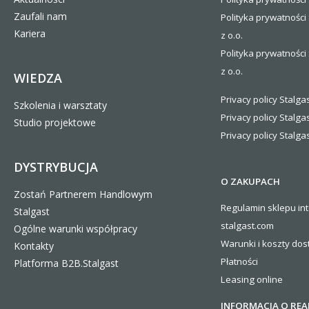
Zaufali nam
Polityka prywatności
Kariera
z o.o.
Polityka prywatności 
z o.o.
WIEDZA
Privacy policy Stalgas
Szkolenia i warsztaty
Privacy policy Stalga
Studio projektowe
Privacy policy Stalgas
DYSTRYBUCJA
O ZAKUPACH
Zostań Partnerem Handlowym
Regulamin sklepu in
Stalgast
stalgast.com
Ogólne warunki współpracy
Warunki i koszty
dos
Kontakty
Płatności
Platforma B2B.Stalgast
Leasing online
INFORMACJA O REA