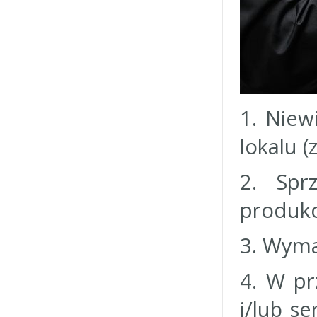
1. Niew
lokalu (
2. Spr
produkc
3. Wyma
4. W pr
i/lub s