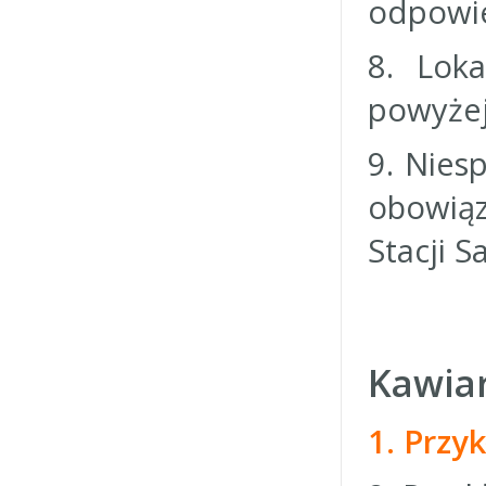
odpowie
8. Loka
powyżej
9. Nies
obowią
Stacji S
Kawiar
1. Przy