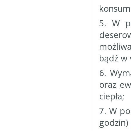
konsum
5. W p
desero
możliwa
bądź w 
6. Wym
oraz ew
ciepła;
7. W po
godzin