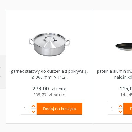
garnek stalowy do duszenia z pokrywką,
patelnia aluminio
Ø 360 mm, V 11.2 l
naleśnik
Nr katalogowy:
016362
Nr katal
273,00
115,
Seria / linia:
Stalgast
Seria / l
zł
netto
335,79
zł
brutto
141,4