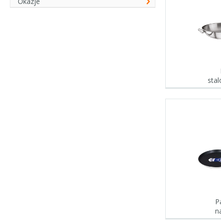
Okazje
stal
P
n