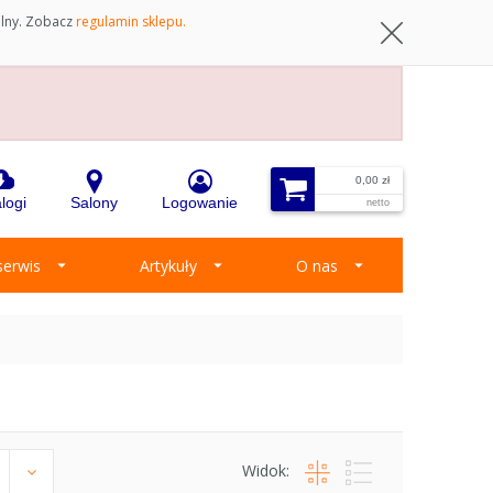
ilny. Zobacz
regulamin sklepu.
0,00 zł
logi
Salony
Logowanie
netto
 serwis
Artykuły
O nas
Widok: