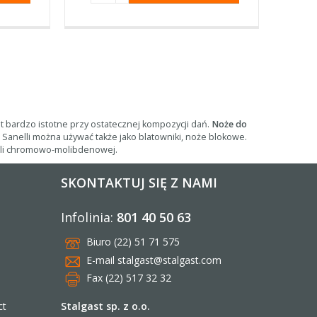
 bardzo istotne przy ostatecznej kompozycji dań.
Noże do
Sanelli można używać także jako blatowniki, noże blokowe.
tali chromowo-molibdenowej.
SKONTAKTUJ SIĘ Z NAMI
Infolinia:
801 40 50 63
Biuro (22) 51 71 575
E-mail
stalgast@stalgast.com
Fax (22) 517 32 32
Stalgast sp. z o.o.
ct