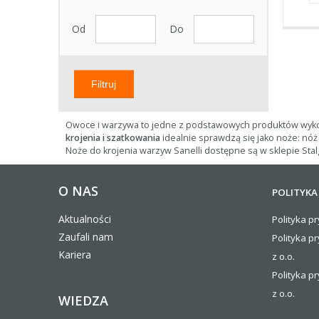
Od
Do
Filtruj
Owoce i warzywa to jedne z podstawowych produktów wykorz
krojenia i szatkowania
idealnie sprawdzą się jako noże: nóż
Noże do krojenia warzyw Sanelli dostępne są w sklepie St
O NAS
POLITYKA
Aktualności
Polityka pr
Zaufali nam
Polityka p
Kariera
z o.o.
Polityka pr
z o.o.
WIEDZA