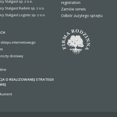
icy Stalgast sp. z o.o.
registration
icy Stalgast Radom sp. z o.o.
Zamów serwis
icy Stalgast Logistic sp. z o.o
.
Odbiór zużytego sprzętu
ACH
 sklepu internetowego
om
koszty
dostawy
line
JA O REALIZOWANEJ STRATEGII
WEJ
okument