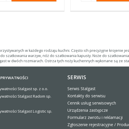
ystywanych w każdego rodzaju kuchni. Często ich precyzyjne krojenie jest
 do szatkowania warzyw, nóż do szatkowania kapusty. Noże do szatkowania 
algast w dwóch rozmiarach. Ostrza tych noży kuchennych wykonane są ze s
SERWIS
 PRYWATNOŚCI
Serwis Stalgast
ywatności Stalgast sp. z o.o.
Kontakty do serwisu
rywatności Stalgast Radom sp.
Cennik usług serwisowych
Urządzenia zastępcze
ywatności Stalgast Logistic sp.
Formularz zwrotu i reklamacji
Zgłoszenie rejestracyjne / Produ