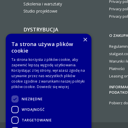
Privacy pol
Szkolenia i warsztaty
Privacy pol
Studio projektowe
Privacy pol
DYSTRYBUCJA
O ZAKUP
×
Zostań Partnerem Handlowym
Ta strona używa plików
Regulamin
Stalgast
cookie
stalgast.c
Ogólne warunki współpracy
Ta strona korzysta z plików cookie, aby
Warunki i 
Kontakty
zapewnić lepszą wygodę użytkowania.
Płatności
Platforma B2B.Stalgast
Korzystając z tej strony, wyrażasz zgodę na
używanie przez nas wszystkich plików
Leasing on
cookie zgodnie z warunkami naszej polityki
plików cookie.
Dowiedz się więcej
INFORMAC
PODATKO
NIEZBĘDNE
Pobierz d
WYDAJNOŚĆ
TARGETOWANIE