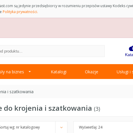
st.com są jedynie przedsiębiorcy w rozumieniu przepisów ustawy Kodeks cyw
ce
Polityka prywatności.
Kata
ły na biznes
Katalogi
Okazje
Usługi i
nia i szatkowania
 do krojenia i szatkowania
3
Sortuj wg: nr katalogowy
Wyświetlaj: 24