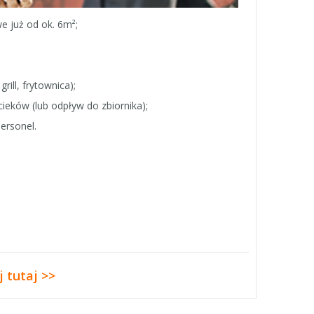
e już od ok. 6m²;
ill, frytownica);
eków (lub odpływ do zbiornika);
ersonel.
j tutaj >>