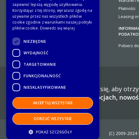
Warunki i 
Kontakty
zapewnić lepszą wygodę użytkowania.
Płatności
Platforma B2B.Stalgast
Korzystając z tej strony, wyrażasz zgodę na
używanie przez nas wszystkich plików
Leasing on
cookie zgodnie z warunkami naszej polityki
plików cookie.
Dowiedz się więcej
INFORMAC
PODATKO
NIEZBĘDNE
Pobierz d
WYDAJNOŚĆ
TARGETOWANIE
FUNKCJONALNOŚĆ
NIESKLASYFIKOWANE
Zapisz się, aby otr
promocjach, nowoś
AKCEPTUJ WSZYSTKIE
ODRZUĆ WSZYSTKIE
POKAŻ SZCZEGÓŁY
(C) 2009-2024 