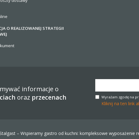
koszty
dostawy
line
JA O REALIZOWANEJ STRATEGII
WEJ
okument
zymywać informacje o
ciach
oraz
przecenach
Wyrażam zgodę na pr
Kliknij na ten lin
Stalgast – Wspieramy gastro od kuchni: kompleksowe wyposażenie res