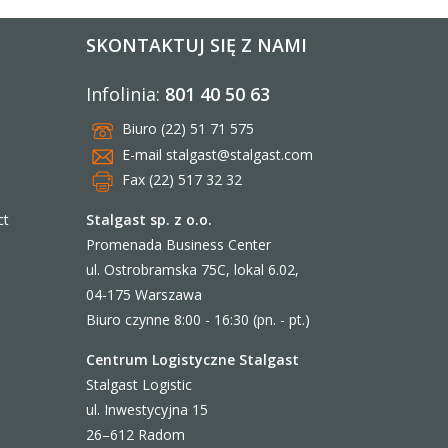
SKONTAKTUJ SIĘ Z NAMI
Infolinia:
801 40 50 63
Biuro (22) 51 71 575
E-mail
stalgast@stalgast.com
Fax (22) 517 32 32
Stalgast sp. z o.o.
ct
Promenada Business Center
ul. Ostrobramska 75C, lokal 6.02,
04-175 Warszawa
Biuro czynne 8:00 - 16:30 (pn. - pt.)
Centrum Logistyczne Stalgast
Stalgast Logistic
ul. Inwestycyjna 15
26–612 Radom