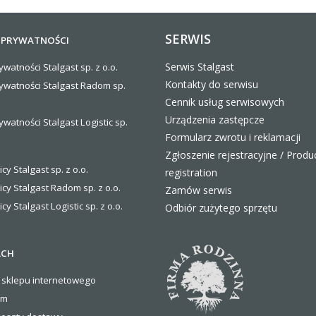
SERWIS
 PRYWATNOŚCI
Serwis Stalgast
ywatności Stalgast sp. z o.o.
Kontakty do serwisu
rywatności Stalgast Radom sp.
Cennik usług serwisowych
Urządzenia zastępcze
ywatności Stalgast Logistic sp.
Formularz zwrotu i reklamacji
Zgłoszenie rejestracyjne / Produ
icy Stalgast sp. z o.o.
registration
icy Stalgast Radom sp. z o.o.
Zamów serwis
icy Stalgast Logistic sp. z o.o
.
Odbiór zużytego sprzętu
ACH
 sklepu internetowego
om