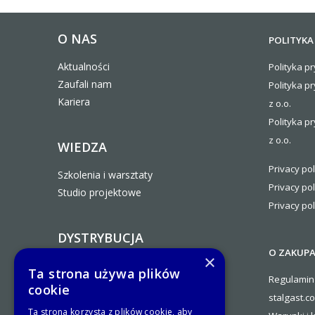
O NAS
POLITYKA
Aktualności
Polityka pr
Zaufali nam
Polityka p
Kariera
z o.o.
Polityka pr
z o.o.
WIEDZA
Privacy pol
Szkolenia i warsztaty
Privacy pol
Studio projektowe
Privacy pol
DYSTRYBUCJA
O ZAKUP
×
Zostań Partnerem Handlowym
Ta strona używa plików
Regulamin
Stalgast
cookie
stalgast.c
Ogólne warunki współpracy
Ta strona korzysta z plików cookie, aby