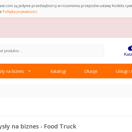
st.com są jedynie przedsiębiorcy w rozumieniu przepisów ustawy Kodeks cyw
ce
Polityka prywatności.
Kata
ły na biznes
Katalogi
Okazje
Usługi i
sły na biznes - Food Truck