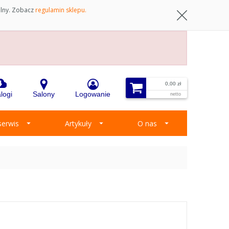
ilny. Zobacz
regulamin sklepu.
0,00 zł
logi
Salony
Logowanie
netto
 serwis
Artykuły
O nas