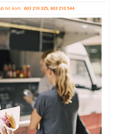
ub tel. kom.
603 210 325, 603 210 544
.