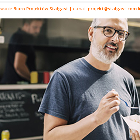
owanie
Biuro Projektów Stalgast |
e-mail:
projekt@stalgast.com
l