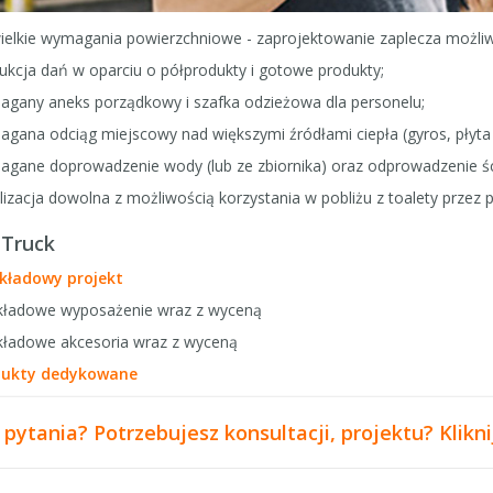
wielkie wymagania powierzchniowe - zaprojektowanie zaplecza możliw
ukcja dań w oparciu o półprodukty i gotowe produkty;
agany aneks porządkowy i szafka odzieżowa dla personelu;
gana odciąg miejscowy nad większymi źródłami ciepła (gyros, płyta gr
agane doprowadzenie wody (lub ze zbiornika) oraz odprowadzenie ści
lizacja dowolna z możliwością korzystania w pobliżu z toalety przez p
 Truck
ykładowy projekt
ykładowe wyposażenie wraz z wyceną
ykładowe akcesoria wraz z wyceną
dukty dedykowane
pytania? Potrzebujesz konsultacji, projektu? Klikni