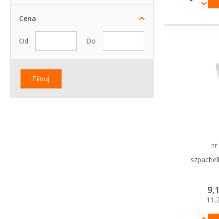
Cena
Od
Do
Filtruj
nr
szpache
9,
11,