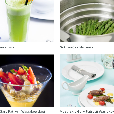
rnawałowe
Gotować każdy może!
Gary Patrycji Wąsiakowskiej -
Mazurskie Gary Patrycji Wąsiakow