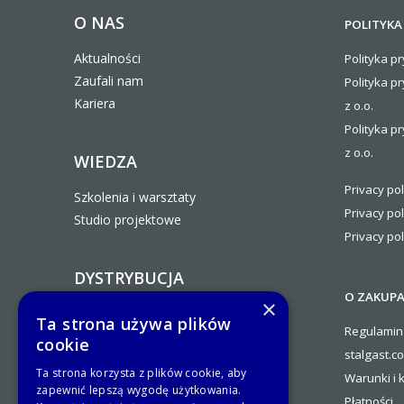
O NAS
POLITYKA
Aktualności
Polityka pr
Zaufali nam
Polityka p
Kariera
z o.o.
Polityka pr
z o.o.
WIEDZA
Privacy pol
Szkolenia i warsztaty
Privacy pol
Studio projektowe
Privacy pol
DYSTRYBUCJA
O ZAKUP
×
Zostań Partnerem Handlowym
Ta strona używa plików
Regulamin
Stalgast
cookie
stalgast.c
Ogólne warunki współpracy
Ta strona korzysta z plików cookie, aby
Warunki i 
Kontakty
zapewnić lepszą wygodę użytkowania.
Płatności
Platforma B2B.Stalgast