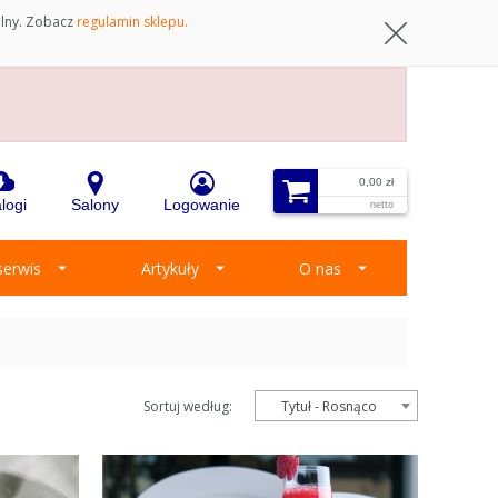
ilny. Zobacz
regulamin sklepu.
0,00 zł
logi
Salony
Logowanie
netto
 serwis
Artykuły
O nas
Sortuj według:
Tytuł - Rosnąco