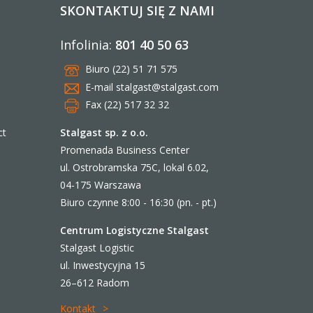
SKONTAKTUJ SIĘ Z NAMI
Infolinia:
801 40 50 63
Biuro (22) 51 71 575
E-mail
stalgast@stalgast.com
Fax (22) 517 32 32
Stalgast sp. z o.o.
ct
Promenada Business Center
ul. Ostrobramska 75C, lokal 6.02,
04-175 Warszawa
Biuro czynne 8:00 - 16:30 (pn. - pt.)
Centrum Logistyczne Stalgast
Stalgast Logistic
ul. Inwestycyjna 15
26–612 Radom
Kontakt