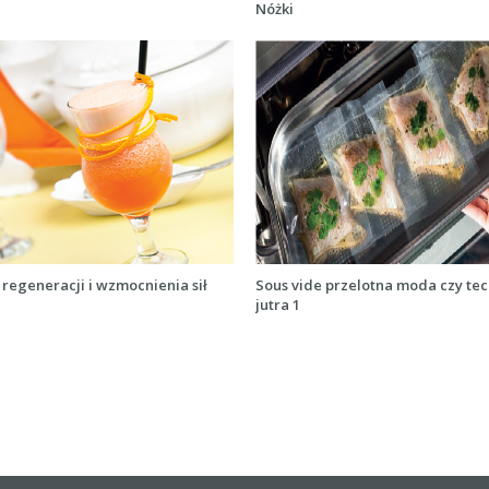
Nóżki
 regeneracji i wzmocnienia sił
Sous vide przelotna moda czy te
jutra 1