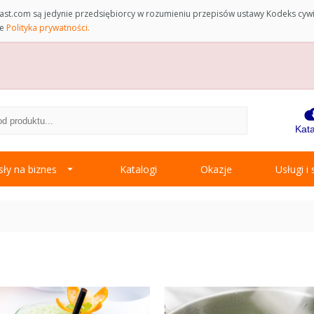
st.com są jedynie przedsiębiorcy w rozumieniu przepisów ustawy Kodeks cyw
ce
Polityka prywatności.
Kata
ły na biznes
Katalogi
Okazje
Usługi i