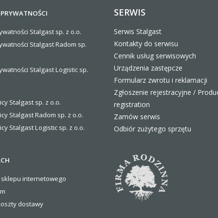
SERWIS
 PRYWATNOŚCI
Serwis Stalgast
ywatności Stalgast sp. z o.o.
Kontakty do serwisu
rywatności Stalgast Radom sp.
Cennik usług serwisowych
Urządzenia zastępcze
ywatności Stalgast Logistic sp.
Formularz zwrotu i reklamacji
Zgłoszenie rejestracyjne / Produ
icy Stalgast sp. z o.o.
registration
icy Stalgast Radom sp. z o.o.
Zamów serwis
icy Stalgast Logistic sp. z o.o
.
Odbiór zużytego sprzętu
ACH
 sklepu internetowego
om
koszty
dostawy