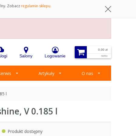
ilny. Zobacz
regulamin sklepu.
0,00 zł
logi
Salony
Logowanie
netto
 serwis
Artykuły
O nas
85 l
hine, V 0.185 l
Produkt dostępny