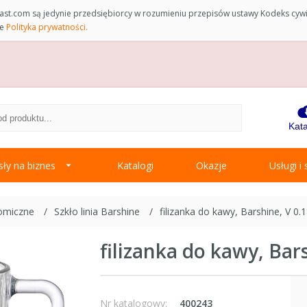
st.com są jedynie przedsiębiorcy w rozumieniu przepisów ustawy Kodeks cyw
ce
Polityka prywatności.
Kata
ły na biznes
Katalogi
Okazje
Usługi i
nomiczne
Szkło linia Barshine
filizanka do kawy, Barshine, V 0.1
filizanka do kawy, Bars
Nr katalogowy:
400243