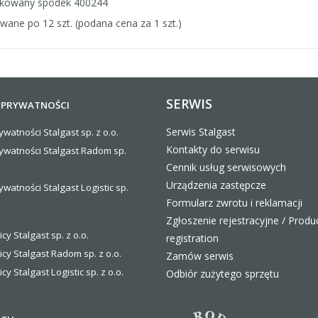
kowany spodek 400244
wane po 12 szt. (podana cena za 1 szt.)
SERWIS
 PRYWATNOŚCI
Serwis Stalgast
ywatności Stalgast sp. z o.o.
Kontakty do serwisu
rywatności Stalgast Radom sp.
Cennik usług serwisowych
Urządzenia zastępcze
ywatności Stalgast Logistic sp.
Formularz zwrotu i reklamacji
Zgłoszenie rejestracyjne / Produ
icy Stalgast sp. z o.o.
registration
icy Stalgast Radom sp. z o.o.
Zamów serwis
icy Stalgast Logistic sp. z o.o
.
Odbiór zużytego sprzętu