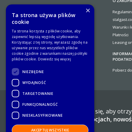
O ZAKUP
Zostań Partnerem Handlowym
×
Regulamin
Stalgast
Ta strona używa plików
stalgast.c
Ogólne warunki współpracy
cookie
Warunki i 
Kontakty
Ta strona korzysta z plików cookie, aby
Płatności
Platforma B2B.Stalgast
zapewnić lepszą wygodę użytkowania.
Korzystając z tej strony, wyrażasz zgodę na
Leasing on
używanie przez nas wszystkich plików
cookie zgodnie z warunkami naszej polityki
INFORMAC
plików cookie.
Dowiedz się więcej
PODATKO
Pobierz d
NIEZBĘDNE
WYDAJNOŚĆ
TARGETOWANIE
FUNKCJONALNOŚĆ
Zapisz się, aby otr
NIESKLASYFIKOWANE
promocjach, nowoś
AKCEPTUJ WSZYSTKIE