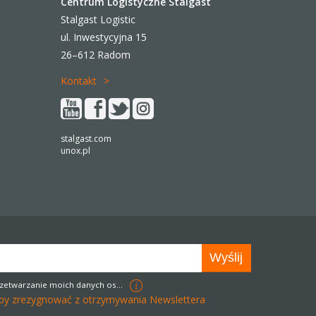
Centrum Logistyczne Stalgast
Stalgast Logistic
ul. Inwestycyjna 15
26–612 Radom
Kontakt
stalgast.com
unox.pl
zetwarzanie moich danych osobowych w celach marketingowych
k aby zrezygnować z otrzymywania Newslettera