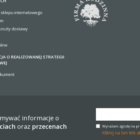
ACH
 sklepu internetowego
om
koszty
dostawy
line
JA O REALIZOWANEJ STRATEGII
WEJ
okument
zymywać informacje o
ciach
oraz
przecenach
Wyrażam zgodę na pr
Kliknij na ten lin