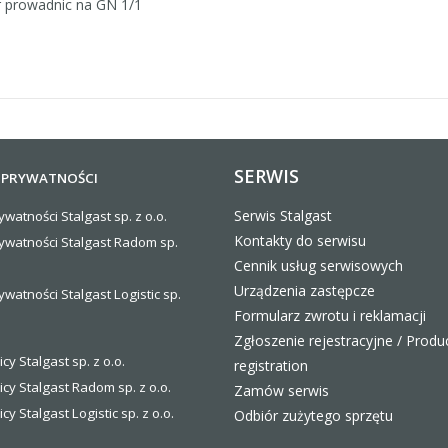
r prowadnic na GN 1/1
SERWIS
 PRYWATNOŚCI
Serwis Stalgast
ywatności Stalgast sp. z o.o.
Kontakty do serwisu
rywatności Stalgast Radom sp.
Cennik usług serwisowych
Urządzenia zastępcze
ywatności Stalgast Logistic sp.
Formularz zwrotu i reklamacji
Zgłoszenie rejestracyjne / Produ
icy Stalgast sp. z o.o.
registration
icy Stalgast Radom sp. z o.o.
Zamów serwis
icy Stalgast Logistic sp. z o.o
.
Odbiór zużytego sprzętu