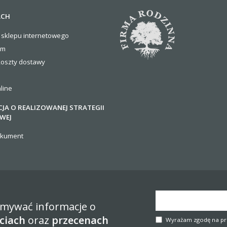
ACH
 sklepu internetowego
om
koszty
dostawy
line
JA O REALIZOWANEJ STRATEGII
WEJ
okument
zymywać informacje o
ciach
oraz
przecenach
Wyrażam zgodę na pr