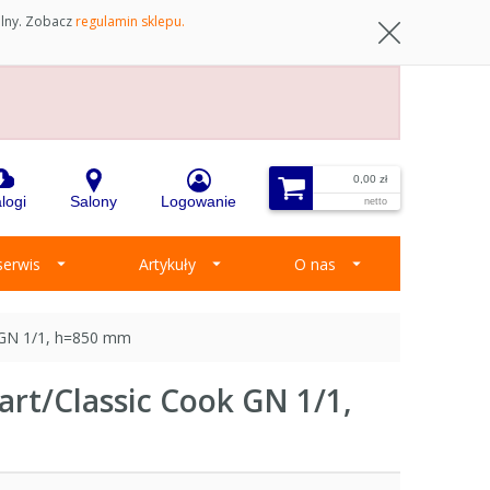
ilny. Zobacz
regulamin sklepu.
0,00 zł
logi
Salony
Logowanie
netto
 serwis
Artykuły
O nas
 GN 1/1, h=850 mm
rt/Classic Cook GN 1/1,