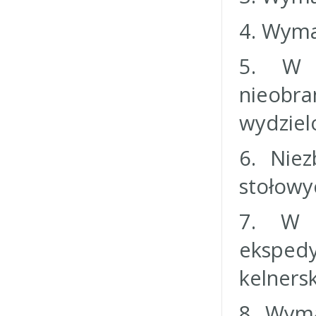
4. Wyma
5. W 
nieobr
wydziel
6. Nie
stołowy
7. W p
eksped
kelnersk
8. Wym