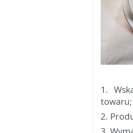
1. Wsk
towaru;
2. Prod
3. Wyma