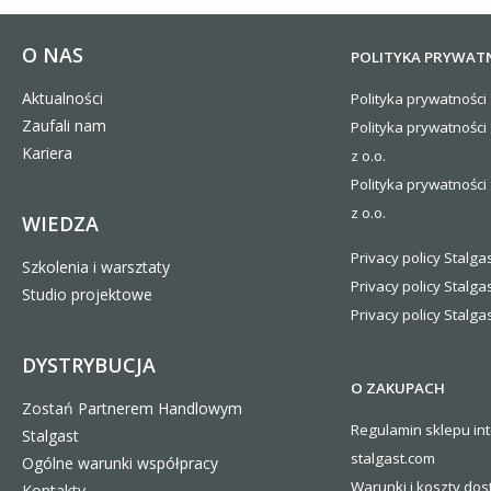
O NAS
POLITYKA PRYWAT
Aktualności
Polityka prywatności 
Zaufali nam
Polityka prywatności
Kariera
z o.o.
Polityka prywatności 
z o.o.
WIEDZA
Privacy policy Stalgas
Szkolenia i warsztaty
Privacy policy Stalga
Studio projektowe
Privacy policy Stalgas
DYSTRYBUCJA
O ZAKUPACH
Zostań Partnerem Handlowym
Regulamin sklepu in
Stalgast
stalgast.com
Ogólne warunki współpracy
Warunki i koszty
dos
Kontakty