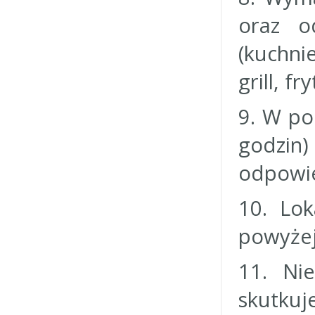
oraz o
(kuchn
grill, fr
9. W po
godzin
odpowie
10. Lok
powyżej
11. Ni
skutku