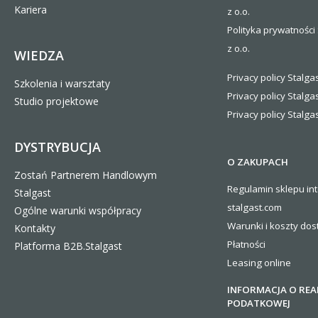
Kariera
z o.o.
Polityka prywatności 
z o.o.
WIEDZA
Privacy policy Stalgas
Szkolenia i warsztaty
Privacy policy Stalga
Studio projektowe
Privacy policy Stalgas
DYSTRYBUCJA
O ZAKUPACH
Zostań Partnerem Handlowym
Regulamin sklepu in
Stalgast
stalgast.com
Ogólne warunki współpracy
Warunki i koszty
dos
Kontakty
Płatności
Platforma B2B.Stalgast
Leasing online
INFORMACJA O REA
PODATKOWEJ