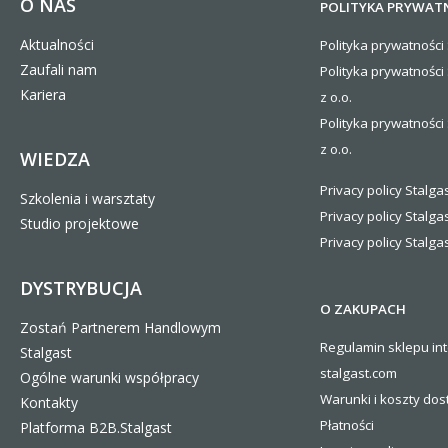
O NAS
POLITYKA PRYWAT
Aktualności
Polityka prywatności 
Zaufali nam
Polityka prywatności
Kariera
z o.o.
Polityka prywatności 
z o.o.
WIEDZA
Privacy policy Stalgas
Szkolenia i warsztaty
Privacy policy Stalga
Studio projektowe
Privacy policy Stalgas
DYSTRYBUCJA
O ZAKUPACH
Zostań Partnerem Handlowym
Regulamin sklepu in
Stalgast
stalgast.com
Ogólne warunki współpracy
Warunki i koszty
dos
Kontakty
Płatności
Platforma B2B.Stalgast