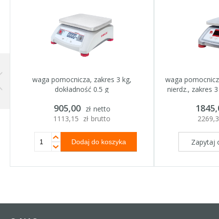
waga pomocnicza, zakres 3 kg,
waga pomocnicza
dokładność 0.5 g
nierdz., zakres 
Nr katalogowy:
730030
Nr katal
905,00
1845
Seria / linia:
Ohaus
Seria / 
zł
netto
1113,15
zł
brutto
2269,
Zapytaj