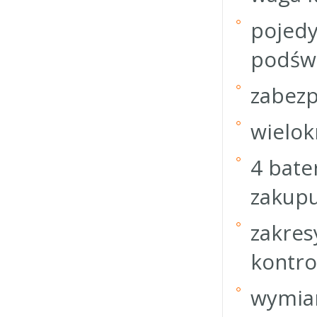
pojedy
podśw
zabezp
wielok
4 bate
zakupu
zakres
kontro
wymiar