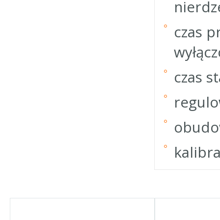
nierdz
czas p
wyłącz
czas st
regulo
obudo
kalibr