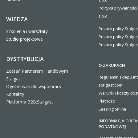
z o.o.
Polityka prywatności 
z o.o.
WIEDZA
Privacy policy Stalgas
Szkolenia i warsztaty
Privacy policy Stalga
Studio projektowe
Privacy policy Stalgas
DYSTRYBUCJA
O ZAKUPACH
Zostań Partnerem Handlowym
Regulamin sklepu in
Stalgast
stalgast.com
Ogólne warunki współpracy
Warunki i koszty
dos
Kontakty
Płatności
Platforma B2B.Stalgast
Leasing online
INFORMACJA O REA
PODATKOWEJ