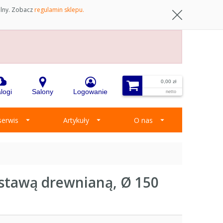
ilny. Zobacz
regulamin sklepu.
0,00 zł
logi
Salony
Logowanie
netto
 serwis
Artykuły
O nas
dstawą drewnianą, Ø 150