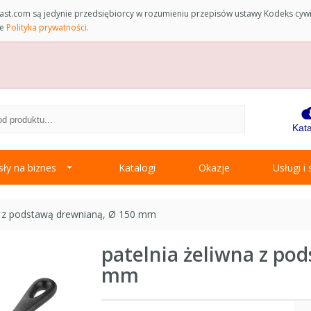
st.com są jedynie przedsiębiorcy w rozumieniu przepisów ustawy Kodeks cyw
ce
Polityka prywatności.
Kata
ły na biznes
Katalogi
Okazje
Usługi i
na z podstawą drewnianą, Ø 150 mm
patelnia żeliwna z po
mm