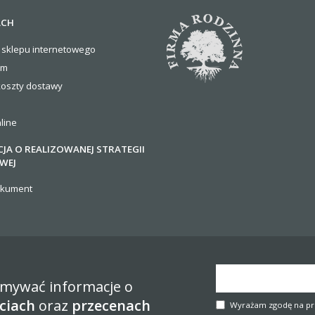
ACH
 sklepu internetowego
om
koszty
dostawy
line
JA O REALIZOWANEJ STRATEGII
WEJ
okument
zymywać informacje o
ciach
oraz
przecenach
Wyrażam zgodę na pr