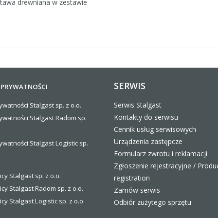
tawa drewniana w zestawie
SERWIS
 PRYWATNOŚCI
Serwis Stalgast
ywatności Stalgast sp. z o.o.
Kontakty do serwisu
rywatności Stalgast Radom sp.
Cennik usług serwisowych
Urządzenia zastępcze
ywatności Stalgast Logistic sp.
Formularz zwrotu i reklamacji
Zgłoszenie rejestracyjne / Produ
icy Stalgast sp. z o.o.
registration
icy Stalgast Radom sp. z o.o.
Zamów serwis
icy Stalgast Logistic sp. z o.o
.
Odbiór zużytego sprzętu