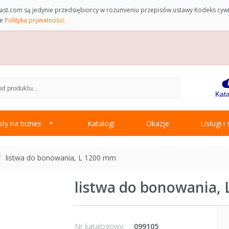
st.com są jedynie przedsiębiorcy w rozumieniu przepisów ustawy Kodeks cyw
ce
Polityka prywatności.
Kata
ły na biznes
Katalogi
Okazje
Usługi i
listwa do bonowania, L 1200 mm
listwa do bonowania,
Nr katalogowy:
099105