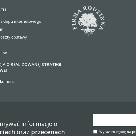
ACH
 sklepu internetowego
om
koszty
dostawy
line
JA O REALIZOWANEJ STRATEGII
WEJ
okument
zymywać informacje o
ciach
oraz
przecenach
Wyrażam zgodę na pr