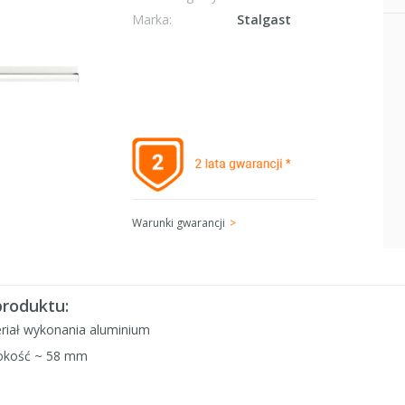
Marka:
Stalgast
Warunki gwarancji
produktu:
riał wykonania aluminium
okość ~ 58 mm