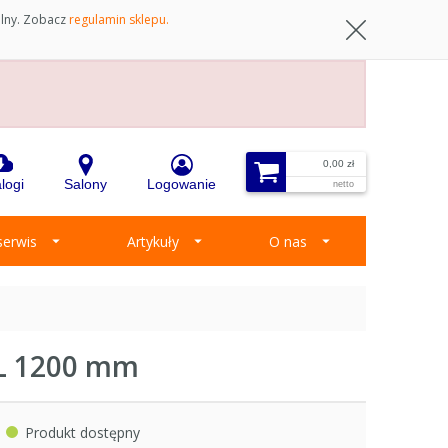
ilny. Zobacz
regulamin sklepu.
0,00 zł
logi
Salony
Logowanie
netto
 serwis
Artykuły
O nas
 L 1200 mm
Produkt dostępny