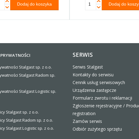
SERWIS
 PRYWATNOŚCI
Serwis Stalgast
ywatności Stalgast sp. z o.o.
Kontakty do serwisu
rywatności Stalgast Radom sp.
Cennik usług serwisowych
Urządzenia zastępcze
ywatności Stalgast Logistic sp.
Formularz zwrotu i reklamacji
Zgłoszenie rejestracyjne / Produ
icy Stalgast sp. z o.o.
registration
icy Stalgast Radom sp. z o.o.
Zamów serwis
icy Stalgast Logistic sp. z o.o
.
Odbiór zużytego sprzętu