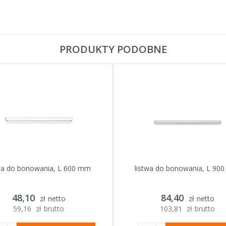
PRODUKTY PODOBNE
twa do bonowania, L 600 mm
listwa do bonowania, L 90
Nr katalogowy:
099103
Nr katalogowy:
099104
48,10
84,40
Seria / linia:
Stalgast
Seria / linia:
Stalgast
zł
netto
zł
netto
59,16
zł
brutto
103,81
zł
brutto