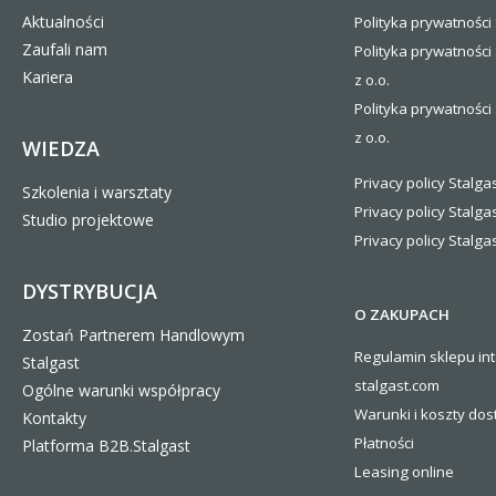
Aktualności
Polityka prywatności 
Zaufali nam
Polityka prywatności
Kariera
z o.o.
Polityka prywatności 
z o.o.
WIEDZA
Privacy policy Stalgas
Szkolenia i warsztaty
Privacy policy Stalga
Studio projektowe
Privacy policy Stalgas
DYSTRYBUCJA
O ZAKUPACH
Zostań Partnerem Handlowym
Regulamin sklepu in
Stalgast
stalgast.com
Ogólne warunki współpracy
Warunki i koszty
dos
Kontakty
Płatności
Platforma B2B.Stalgast
Leasing online