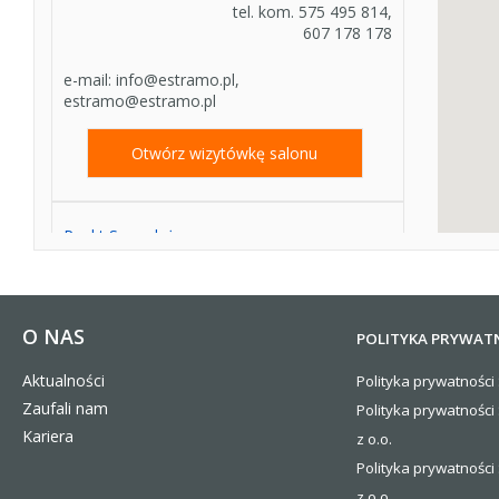
tel. kom. 575 495 814,
607 178 178
e-mail:
info@estramo.pl,
estramo@estramo.pl
Otwórz wizytówkę salonu
Punkt Sprzedaży
GASTRO-NORD
84-239 Bolszewo
Pon-Pt
08:00 - 16:00
ul. Kamienna 20
tel. 58 765-00-41
O NAS
POLITYKA PRYWAT
tel. kom. 728923319;
882088879
Aktualności
Polityka prywatności 
Zaufali nam
Polityka prywatności
e-mail:
biuro@gastro-nord.pl
Kariera
z o.o.
Polityka prywatności 
Salon Partnerski
z o.o.