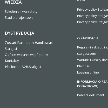
WIEDZA
Partner serwisowy
CLEAN / Partner
41-902 Bytom
Privacy policy Stalgas
Szkolenia i warsztaty
Serwisowy
ul. Siemianowicka 98
Privacy policy Stalga
Studio projektowe
Pon-Pt
09:00 - 17:00
tel. 32 307 13 87
Privacy policy Stalgas
tel. kom. 574 157 992,
DYSTRYBUCJA
574 157 994
O ZAKUPACH
Zostań Partnerem Handlowym
e-mail:
zamowienia@phuclean.pl
Regulamin sklepu in
Stalgast
stalgast.com
Otwórz wizytówkę salonu
Ogólne warunki współpracy
Warunki i koszty
dos
Kontakty
Płatności
Platforma B2B.Stalgast
Punkt Sprzedaży
Leasing online
DOMOS Rybczyńscy
25-419 Kielce
sp.j.
INFORMACJA O REA
Rolna 8
Pon-Pt
8.00-17.00
PODATKOWEJ
tel. 41 368 00 50
Pobierz dokument
tel. kom. +48 503 196
196, +48 500 207 405